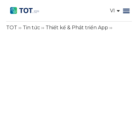
VI
EN
Trang chủ
Dịch vụ I
Giải pháp IT
Về TOT
Dự Án
Tin tức
Tính token AI
TOT
››
Tin tức
››
Thiết kế & Phát triển App
››