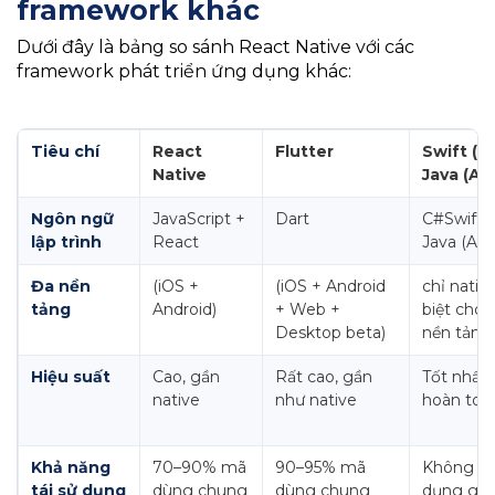
framework khác
Dưới đây là bảng so sánh React Native với các
framework phát triển ứng dụng khác:
Tiêu chí
React
Flutter
Swift (iO
Native
Java (An
Ngôn ngữ
JavaScript +
Dart
C#Swift (
lập trình
React
Java (And
Đa nền
(iOS +
(iOS + Android
chỉ nativ
tảng
Android)
+ Web +
biệt cho 
Desktop beta)
nền tảng
Hiệu suất
Cao, gần
Rất cao, gần
Tốt nhất 
native
như native
hoàn toà
Khả năng
70–90% mã
90–95% mã
Không tái
tái sử dụng
dùng chung
dùng chung
dụng giữ