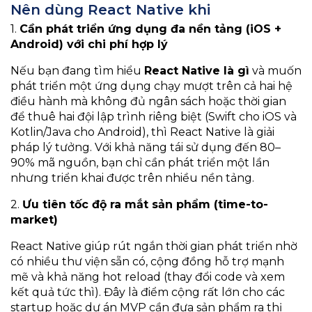
Nên dùng React Native khi
1.
Cần phát triển ứng dụng đa nền tảng (iOS +
Android) với chi phí hợp lý
Nếu bạn đang tìm hiểu
React Native là gì
và muốn
phát triển một ứng dụng chạy mượt trên cả hai hệ
điều hành mà không đủ ngân sách hoặc thời gian
để thuê hai đội lập trình riêng biệt (Swift cho iOS và
Kotlin/Java cho Android), thì React Native là giải
pháp lý tưởng. Với khả năng tái sử dụng đến 80–
90% mã nguồn, bạn chỉ cần phát triển một lần
nhưng triển khai được trên nhiều nền tảng.
2.
Ưu tiên tốc độ ra mắt sản phẩm (time-to-
market)
React Native giúp rút ngắn thời gian phát triển nhờ
có nhiều thư viện sẵn có, cộng đồng hỗ trợ mạnh
mẽ và khả năng hot reload (thay đổi code và xem
kết quả tức thì). Đây là điểm cộng rất lớn cho các
startup hoặc dự án MVP cần đưa sản phẩm ra thị