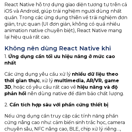
React Native hỗ trợ dựng giao diện tương tự trên cả
iOS và Android, giúp trải nghiệm người dùng nhất
quán. Trong các ứng dụng thiên về trải nghiệm đơn
giản, trực quan (UI đơn giản, không có quá nhiều
animation native chuyên biệt), React Native mang
lại hiệu quả rất cao.
Không nên dùng React Native khi
1.
Ứng dụng cần tối ưu hiệu năng ở mức cao
nhất
Các ứng dụng yêu cầu xử lý
nhiều dữ liệu theo
thời gian thực
, xử lý
multimedia, AR/VR, game
3D
, hoặc có yêu cầu rất cao về
hiệu năng và độ
phản hồi
nên dùng native để đảm bảo chất lượng.
2.
Cần tích hợp sâu với phần cứng thiết bị
Nếu ứng dụng cần truy cập các tính năng phần
cứng nâng cao như: cảm biến sinh trắc học, camera
chuyên sâu, NFC nâng cao, BLE, chip xử lý riêng…,