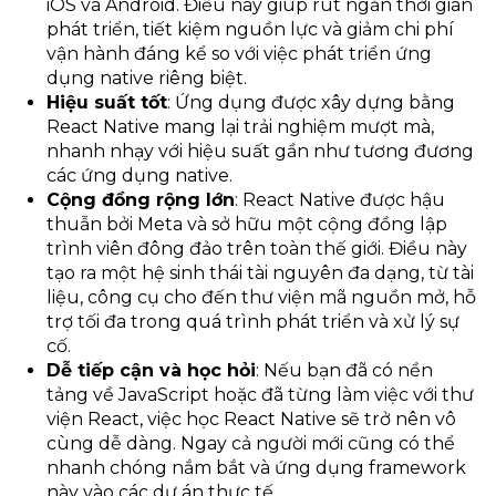
iOS và Android. Điều này giúp rút ngắn thời gian
phát triển, tiết kiệm nguồn lực và giảm chi phí
vận hành đáng kể so với việc phát triển ứng
dụng native riêng biệt.
Hiệu suất tốt
: Ứng dụng được xây dựng bằng
React Native mang lại trải nghiệm mượt mà,
nhanh nhạy với hiệu suất gần như tương đương
các ứng dụng native.
Cộng đồng rộng lớn
: React Native được hậu
thuẫn bởi Meta và sở hữu một cộng đồng lập
trình viên đông đảo trên toàn thế giới. Điều này
tạo ra một hệ sinh thái tài nguyên đa dạng, từ tài
liệu, công cụ cho đến thư viện mã nguồn mở, hỗ
trợ tối đa trong quá trình phát triển và xử lý sự
cố.
Dễ tiếp cận và học hỏi
: Nếu bạn đã có nền
tảng về JavaScript hoặc đã từng làm việc với thư
viện React, việc học React Native sẽ trở nên vô
cùng dễ dàng. Ngay cả người mới cũng có thể
nhanh chóng nắm bắt và ứng dụng framework
này vào các dự án thực tế.