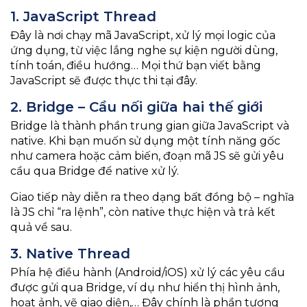
1. JavaScript Thread
Đây là nơi chạy mã JavaScript, xử lý mọi logic của
ứng dụng, từ việc lắng nghe sự kiện người dùng,
tính toán, điều hướng… Mọi thứ bạn viết bằng
JavaScript sẽ được thực thi tại đây.
2. Bridge – Cầu nối giữa hai thế giới
Bridge là thành phần trung gian giữa JavaScript và
native. Khi bạn muốn sử dụng một tính năng gốc
như camera hoặc cảm biến, đoạn mã JS sẽ gửi yêu
cầu qua Bridge để native xử lý.
Giao tiếp này diễn ra theo dạng bất đồng bộ – nghĩa
là JS chỉ “ra lệnh”, còn native thực hiện và trả kết
quả về sau.
3. Native Thread
Phía hệ điều hành (Android/iOS) xử lý các yêu cầu
được gửi qua Bridge, ví dụ như hiển thị hình ảnh,
hoạt ảnh, vẽ giao diện,… Đây chính là phần tương