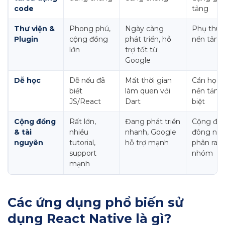
code
tảng
Thư viện &
Phong phú,
Ngày càng
Phụ thuộ
Plugin
cộng đồng
phát triển, hỗ
nền tảng
lớn
trợ tốt từ
Google
Dễ học
Dễ nếu đã
Mất thời gian
Cần học 
biết
làm quen với
nền tảng
JS/React
Dart
biệt
Cộng đồng
Rất lớn,
Đang phát triển
Cộng đồ
& tài
nhiều
nhanh, Google
đông nh
nguyên
tutorial,
hỗ trợ mạnh
phân ra 
support
nhóm
mạnh
Các ứng dụng phổ biến sử
dụng React Native là gì?