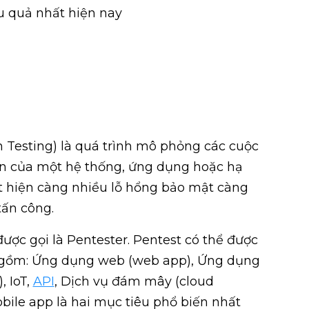
u quả nhất hiện nay
on Testing) là quá trình mô phỏng các cuộc
n của một hệ thống, ứng dụng hoặc hạ
t hiện càng nhiều lỗ hổng bảo mật càng
tấn công.
ược gọi là Pentester. Pentest có thể được
 gồm: Ứng dụng web (web app), Ứng dụng
, IoT,
API
, Dịch vụ đám mây (cloud
obile app là hai mục tiêu phổ biến nhất