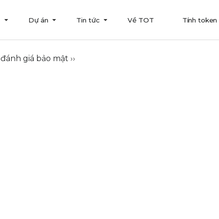
T
Dự án
Tin tức
Về TOT
Tính token
 đánh giá bảo mật
››