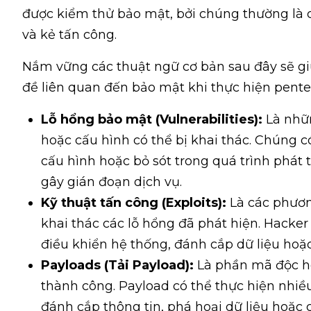
được kiểm thử bảo mật, bởi chúng thường là c
và kẻ tấn công.
Nắm vững các thuật ngữ cơ bản sau đây sẽ gi
đề liên quan đến bảo mật khi thực hiện pentes
Lỗ hổng bảo mật (Vulnerabilities):
Là nhữ
hoặc cấu hình có thể bị khai thác. Chúng có t
cấu hình hoặc bỏ sót trong quá trình phát 
gây gián đoạn dịch vụ.
Kỹ thuật tấn công (Exploits):
Là các phươ
khai thác các lỗ hổng đã phát hiện. Hacke
điều khiển hệ thống, đánh cắp dữ liệu hoặc
Payloads (Tải Payload):
Là phần mã độc hoặ
thành công. Payload có thể thực hiện nhi
đánh cắp thông tin, phá hoại dữ liệu hoặc