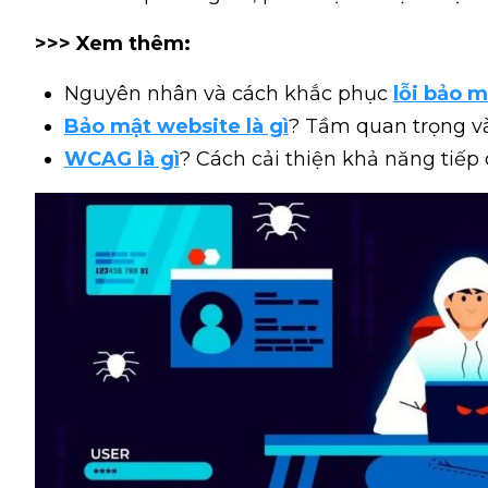
>>> Xem thêm:
Nguyên nhân và cách khắc phục
lỗi bảo 
Bảo mật website là gì
? Tầm quan trọng và
WCAG là gì
? Cách cải thiện khả năng tiếp