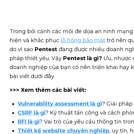
Trong bối cảnh các mối đe dọa an ninh mạng 
hiện và khắc phục
lỗ hổng bảo mật
trở nên qu
do vì sao
Pentest
đang được nhiều doanh ngh
pháp thiết yếu. Vậy
Pentest là gì?
Ưu, nhược 
doanh nghiệp của bạn có nên triển khai hay
bài viết dưới đây.
>>> Xem thêm các bài viết:
Vulnerability assessment là gì
? Giải pháp
CSRF là gì
? Kỹ thuật tấn công và cách ph
RFI là gì
? Vai trò của yêu cầu thông tin tr
Thiết kế website chuyên nghiệp
, uy tín,