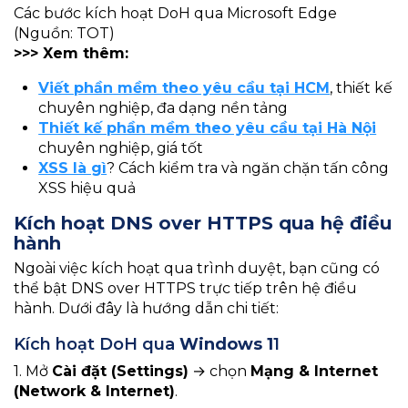
Các bước kích hoạt DoH qua Microsoft Edge
(Nguồn: TOT)
>>> Xem thêm:
Viết phần mềm theo yêu cầu tại HCM
, thiết kế
chuyên nghiệp, đa dạng nền tảng
Thiết kế phần mềm theo yêu cầu tại Hà Nội
chuyên nghiệp, giá tốt
XSS là gì
? Cách kiểm tra và ngăn chặn tấn công
XSS hiệu quả
Kích hoạt DNS over HTTPS
qua hệ điều
hành
Ngoài việc kích hoạt qua trình duyệt, bạn cũng có
thể bật DNS over HTTPS trực tiếp trên hệ điều
hành. Dưới đây là hướng dẫn chi tiết:
Kích hoạt DoH qua
Windows 1
1
1. Mở
Cài đặt (Settings)
→ chọn
Mạng & Internet
(Network & Internet)
.