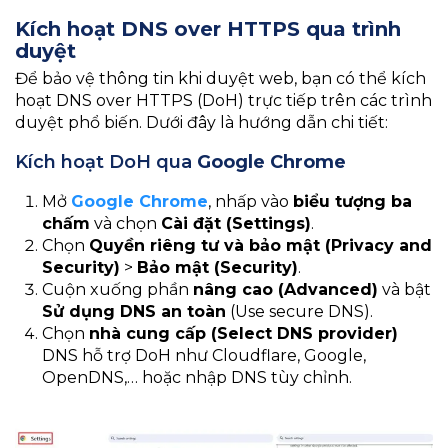
Kích hoạt DNS over HTTPS qua trình
duyệt
Để bảo vệ thông tin khi duyệt web, bạn có thể kích
hoạt DNS over HTTPS (DoH) trực tiếp trên các trình
duyệt phổ biến. Dưới đây là hướng dẫn chi tiết:
Kích hoạt DoH qua
Google Chrome
Mở
Google Chrome
, nhấp vào
biểu tượng ba
chấm
và chọn
Cài đặt (Settings)
.
Chọn
Quyền riêng tư và bảo mật (Privacy and
Security)
>
Bảo mật (Security)
.
Cuộn xuống phần
nâng cao (Advanced)
và bật
Sử dụng DNS an toàn
(Use secure DNS).
Chọn
nhà cung cấp (Select DNS provider)
DNS hỗ trợ DoH như Cloudflare, Google,
OpenDNS,… hoặc nhập DNS tùy chỉnh.