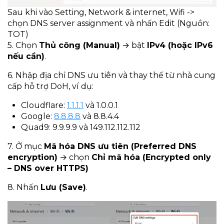
Sau khi vào Setting, Network & internet, Wifi ->
chọn DNS server assignment và nhấn Edit (Nguồn:
TOT)
5. Chọn
Thủ công (Manual)
→ bật
IPv4 (hoặc IPv6
nếu cần)
.
6. Nhập địa chỉ DNS ưu tiên và thay thế từ nhà cung
cấp hỗ trợ DoH, ví dụ:
Cloudflare:
1.1.1.1
và 1.0.0.1
Google:
8.8.8.8
và 8.8.4.4
Quad9: 9.9.9.9 và 149.112.112.112
7. Ở mục
Mã hóa DNS ưu tiên (Preferred DNS
encryption)
→ chọn
Chỉ mã hóa (Encrypted only
– DNS over HTTPS)
8. Nhấn
Lưu (Save)
.