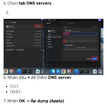
5. Chọn
tab DNS
servers
.
6. Nhấn dấu
+
để thêm
DNS server
:
1.1.1.1
1.0.0.1
7. Nhấn
OK
→
Áp dụng (Apply)
.