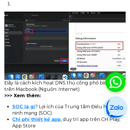
Đây là cách kích hoạt DNS thủ công phổ biến nhất
trên Macbook (Nguồn: Internet)
>>> Xem thêm:
SOC là gì
? Lợi ích của Trung tâm Điều hành An
ninh mạng (SOC)
Chi phí thiết kế app
, duy trì app trên CH Play,
App Store