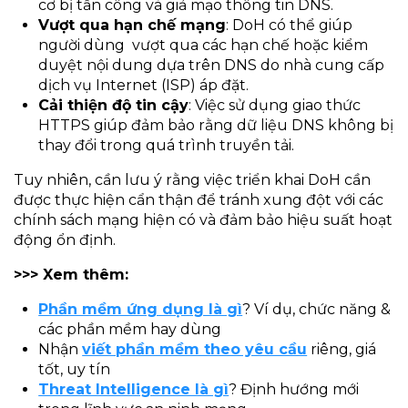
cơ bị tấn công và giả mạo thông tin DNS.​
Vượt qua hạn chế mạng
: DoH có thể giúp
người dùng vượt qua các hạn chế hoặc kiểm
duyệt nội dung dựa trên DNS do nhà cung cấp
dịch vụ Internet (ISP) áp đặt.​
Cải thiện độ tin cậy
: Việc sử dụng giao thức
HTTPS giúp đảm bảo rằng dữ liệu DNS không bị
thay đổi trong quá trình truyền tải.​
Tuy nhiên, cần lưu ý rằng việc triển khai DoH cần
được thực hiện cẩn thận để tránh xung đột với các
chính sách mạng hiện có và đảm bảo hiệu suất hoạt
động ổn định.​
>>> Xem thêm:
Phần mềm ứng dụng là gì
? Ví dụ, chức năng &
các phần mềm hay dùng
Nhận
viết phần mềm theo yêu cầu
riêng, giá
tốt, uy tín
Threat Intelligence là gì
? Định hướng mới