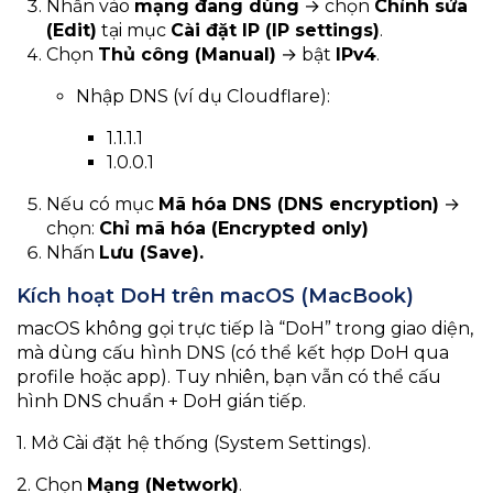
Nhấn vào
mạng đang dùng
→ chọn
Chỉnh sửa
(Edit)
tại mục
Cài đặt IP (IP settings)
.
Chọn
Thủ công (Manual)
→ bật
IPv4
.
Nhập DNS (ví dụ Cloudflare):
1.1.1.1
1.0.0.1
Nếu có mục
Mã hóa DNS (DNS encryption)
→
chọn:
Chỉ mã hóa (Encrypted only)
Nhấn
Lưu (Save).
Kích hoạt DoH trên macOS (MacBook)
macOS không gọi trực tiếp là “DoH” trong giao diện,
mà dùng cấu hình DNS (có thể kết hợp DoH qua
profile hoặc app). Tuy nhiên, bạn vẫn có thể cấu
hình DNS chuẩn + DoH gián tiếp.
1. Mở Cài đặt hệ thống (System Settings).
2. Chọn
Mạng (Network)
.