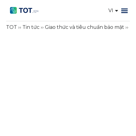
VI
EN
Trang chủ
Dịch vụ I
Giải pháp IT
Về TOT
Dự Án
Tin tức
Tính token AI
TOT
››
Tin tức
››
Giao thức và tiêu chuẩn bảo mật
››