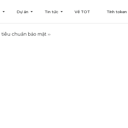
T
Dự án
Tin tức
Về TOT
Tính token
à tiêu chuẩn bảo mật
››