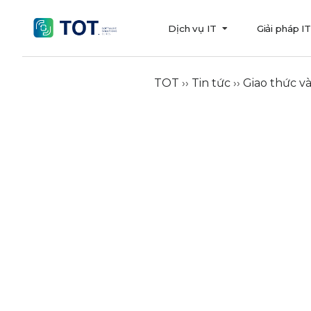
Dịch vụ IT
Giải pháp I
TOT
››
Tin tức
››
Giao thức v