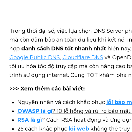
Trong thời đại số, việc lựa chọn DNS Server ph
mà còn đảm bảo an toàn dữ liệu khi kết nối in
hợp
danh sách DNS tốt nhanh nhất​
hiện nay,
Google Public DNS
,
Cloudflare DNS
và OpenDN
tối ưu hóa tốc độ truy cập mà còn nâng cao 
trình sử dụng internet. Cùng TOT khám phá n
>>> Xem thêm các bài viết:
Nguyên nhân và cách khắc phục
lỗi bảo 
OWASP là gì
? 10 lỗ hổng và rủi ro bảo m
RSA là gì
? Cách RSA hoạt động và ứng dụn
25 cách khắc phục
lỗi web
không thể truy 