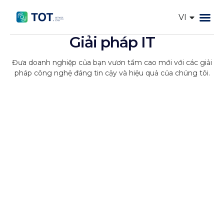
VI
EN
Trang chủ
Dịch vụ I
Giải pháp IT
Về TOT
Dự Án
Tin tức
Tính token AI
Giải pháp IT
Đưa doanh nghiệp của bạn vươn tầm cao mới với các giải
pháp công nghệ đáng tin cậy và hiệu quả của chúng tôi.