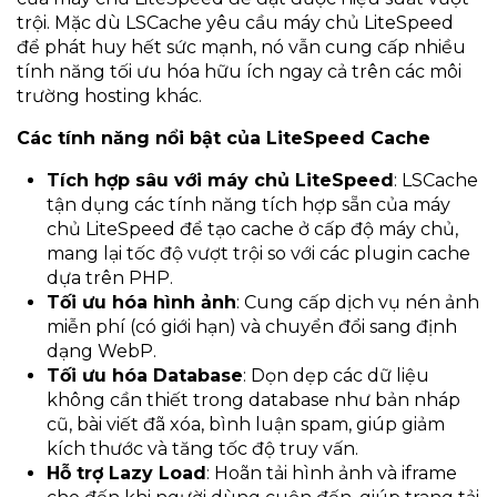
trội. Mặc dù LSCache yêu cầu máy chủ LiteSpeed
để phát huy hết sức mạnh, nó vẫn cung cấp nhiều
tính năng tối ưu hóa hữu ích ngay cả trên các môi
trường hosting khác.
Các tính năng nổi bật của LiteSpeed Cache
Tích hợp sâu với máy chủ LiteSpeed
: LSCache
tận dụng các tính năng tích hợp sẵn của máy
chủ LiteSpeed để tạo cache ở cấp độ máy chủ,
mang lại tốc độ vượt trội so với các plugin cache
dựa trên PHP.
Tối ưu hóa hình ảnh
: Cung cấp dịch vụ nén ảnh
miễn phí (có giới hạn) và chuyển đổi sang định
dạng WebP.
Tối ưu hóa Database
: Dọn dẹp các dữ liệu
không cần thiết trong database như bản nháp
cũ, bài viết đã xóa, bình luận spam, giúp giảm
kích thước và tăng tốc độ truy vấn.
Hỗ trợ Lazy Load
: Hoãn tải hình ảnh và iframe