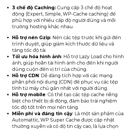
3 chế độ Caching:
Cung cấp 3 chế độ hoạt
động (Expert, Simple, WP-Cache caching) để
phù hợp với nhiều cấp độ người dùng và môi
trường hosting khác nhau.
Hỗ trợ nén Gzip
: Nén các tệp trước khi gửi đến
trình duyệt, giúp giảm kích thước dữ liệu và
tăng tốc độ tải.
Tối ưu hóa hình ảnh
: Hỗ trợ Lazy Load cho hình
ảnh, giúp hoãn tải hình ảnh cho đến khi người
dùng cuộn đến vị trí của chúng.
Hỗ trợ CDN
: Dễ dàng tích hợp với các mạng
phân phối nội dung (CDN) để phục vụ các tệp
tĩnh từ máy chủ gần nhất với người dùng.
Hỗ trợ mobile
: Có thể tạo các tệp cache riêng
biệt cho thiết bị di động, đảm bảo trải nghiệm
tốc độ tốt trên mọi nền tảng.
Miễn phí và đáng tin cậy
: Là một sản phẩm của
Automattic, WP Super Cache được cập nhật
thường xuyên và có độ tin cậy cao, là lựa chọn