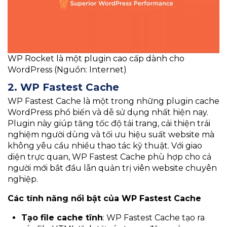
WP Rocket là một plugin cao cấp dành cho
WordPress (Nguồn: Internet)
2. WP Fastest Cache
WP Fastest Cache là một trong những plugin cache
WordPress phổ biến và dễ sử dụng nhất hiện nay.
Plugin này giúp tăng tốc độ tải trang, cải thiện trải
nghiệm người dùng và tối ưu hiệu suất website mà
không yêu cầu nhiều thao tác kỹ thuật. Với giao
diện trực quan, WP Fastest Cache phù hợp cho cả
người mới bắt đầu lẫn quản trị viên website chuyên
nghiệp.
Các tính năng nổi bật của WP Fastest Cache
Tạo file cache tĩnh
: WP Fastest Cache tạo ra