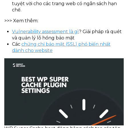
tuyệt vời cho các trang web có ngân sách hạn
chế.
>>> Xem thêm:
Vulnerability assessment là gì
? Giải pháp rà quét
và quản lý lỗ hổng bảo mật
Các
chứng chỉ bảo mật (SSL) phổ biến nhất
dành cho website