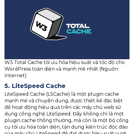
W3 Total Cache tối ưu hóa hiệu suất và tốc độ cho
WordPress toàn diện và mạnh mẽ nhất (Nguồn:
Internet)
5. LiteSpeed Cache
LiteSpeed Cache (LSCache) là một plugin cache
mạnh mẽ và chuyên dụng, được thiết kế đặc biệt
để hoạt động hiệu quả trên các máy chủ web sử
dụng công nghệ LiteSpeed. Đây không chỉ là một
plugin cache thông thường, mà còn là một bộ công
cụ tối ưu hóa toàn diện, tận dụng kiến trúc độc đáo
của máy chủ LiteSpeed để đạt được hiệu suất vượt