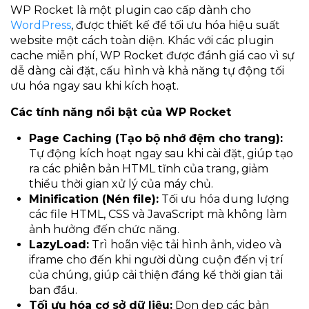
WP Rocket là một plugin cao cấp dành cho
WordPress
, được thiết kế để tối ưu hóa hiệu suất
website một cách toàn diện. Khác với các plugin
cache miễn phí, WP Rocket được đánh giá cao vì sự
dễ dàng cài đặt, cấu hình và khả năng tự động tối
ưu hóa ngay sau khi kích hoạt.
Các tính năng nổi bật của WP Rocket
Page Caching (Tạo bộ nhớ đệm cho trang):
Tự động kích hoạt ngay sau khi cài đặt, giúp tạo
ra các phiên bản HTML tĩnh của trang, giảm
thiểu thời gian xử lý của máy chủ.
Minification (Nén file):
Tối ưu hóa dung lượng
các file HTML, CSS và JavaScript mà không làm
ảnh hưởng đến chức năng.
LazyLoad:
Trì hoãn việc tải hình ảnh, video và
iframe cho đến khi người dùng cuộn đến vị trí
của chúng, giúp cải thiện đáng kể thời gian tải
ban đầu.
Tối ưu hóa cơ sở dữ liệu:
Dọn dẹp các bản