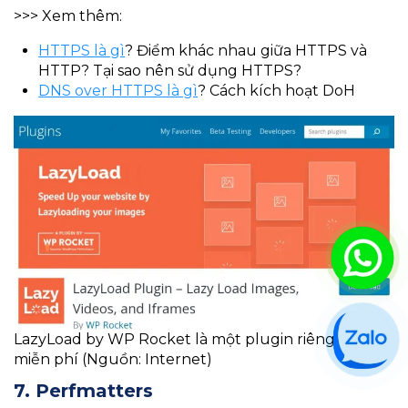
>>> Xem thêm:
HTTPS là gì
? Điểm khác nhau giữa HTTPS và
HTTP? Tại sao nên sử dụng HTTPS?
DNS over HTTPS là gì
? Cách kích hoạt DoH
LazyLoad by WP Rocket là một plugin riêng biệt,
miễn phí (Nguồn: Internet)
7. Perfmatters