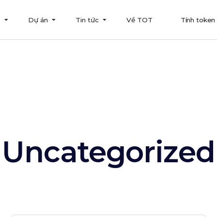
T
Dự án
Tin tức
Về TOT
Tính token
Uncategorized