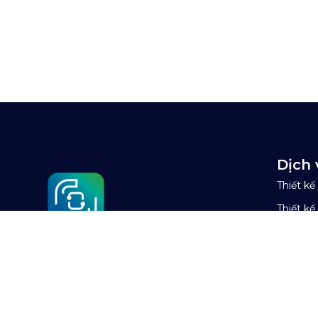
Dịch 
Thiết k
Thiết k
Viết ph
Dịch vụ
TOT là công ty công nghệ, gia công phần mềm
Bảo mật
thuộc nhóm công ty TOS. Năm 2026, TOT tiên phong
ứng dụng AI vào quy trình quản lý và phát triển phần
Tối ưu t
mềm.