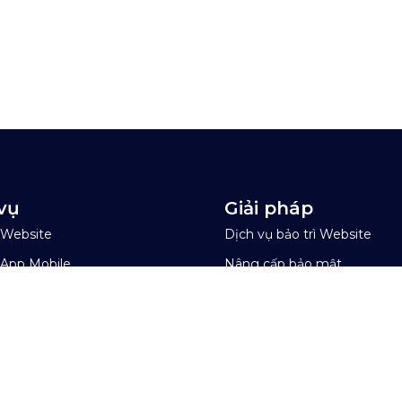
vụ
Giải pháp
ế Website
Dịch vụ bảo trì Website
ế App Mobile
Nâng cấp bảo mật
Website
ần mềm theo yêu cầu
Tối ưu hiệu suất
 UI UX & CRO
Website
 WordPress với AI
Nâng cấp chuẩn WCAG
ốc độ WordPress với AI
Tối ưu tốc độ tải trang