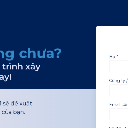
ng chưa?
Họ
trình xây
ay!
Công ty 
i sẽ đề xuất
Email cô
 của bạn.