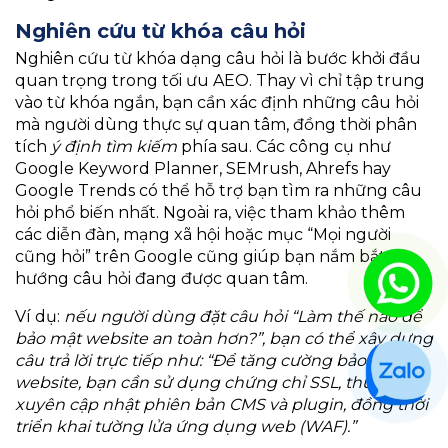
Nghiên cứu từ khóa câu hỏi
Nghiên cứu từ khóa dạng câu hỏi là bước khởi đầu
quan trọng trong tối ưu AEO. Thay vì chỉ tập trung
vào từ khóa ngắn, bạn cần xác định những câu hỏi
mà người dùng thực sự quan tâm, đồng thời phân
tích
ý định tìm kiếm
phía sau. Các công cụ như
Google Keyword Planner, SEMrush, Ahrefs hay
Google Trends có thể hỗ trợ bạn tìm ra những câu
hỏi phổ biến nhất. Ngoài ra, việc tham khảo thêm
các diễn đàn, mạng xã hội hoặc mục “Mọi người
cũng hỏi” trên Google cũng giúp bạn nắm bắt xu
hướng câu hỏi đang được quan tâm.
Ví dụ:
nếu người dùng đặt câu hỏi “Làm thế nào để
bảo mật website an toàn hơn?”, bạn có thể xây dựng
câu trả lời trực tiếp như: “Để tăng cường bảo mật
website, bạn cần sử dụng chứng chỉ SSL, thường
xuyên cập nhật phiên bản CMS và plugin, đồng thời
triển khai tường lửa ứng dụng web (WAF).”