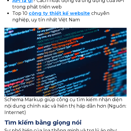
API là gì
? Cách hoạt động và ứng dụng của API
trong phát triển web
Top 10
công ty thiết kế website
chuyên
nghiệp, uy tín nhất Việt Nam
Schema Markup giúp công cụ tìm kiếm nhận diện
nội dung chính xác và hiển thị hấp dẫn hơn (Nguồn:
Internet)
Tìm kiếm bằng giọng nói
Sự phổ biến của loa thông minh và trợ lý ảo như