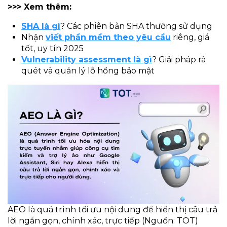
>>> Xem thêm:
SHA là gì
? Các phiên bản SHA thường sử dụng
Nhận
viết phần mềm theo yêu cầu
riêng, giá
tốt, uy tín 2025
Vulnerability assessment là gì
? Giải pháp rà
quét và quản lý lỗ hổng bảo mật
AEO là quá trình tối ưu nội dung để hiển thị câu trả
lời ngắn gọn, chính xác, trực tiếp (Nguồn: TOT)