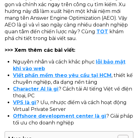
gọn và chính xác ngay trên công cụ tìm kiếm. Xu
hướng này đã làm xuất hiện một khái niệm mới
mang tên Answer Engine Optimization (AEO). Vậy
AEO là gì và vì sao ngày càng nhiều doanh nghiệp
quan tâm đến chiến lược này? Cùng
TOT
khám
phá chi tiết trong bài viết sau.
>>> Xem thêm các bài viết:
Nguyên nhân và cách khắc phục
lỗi bảo mật
khi vào web
Viết phần mềm theo yêu cầu tại HCM
, thiết kế
chuyên nghiệp, đa dạng nền tảng
Character AI là gì
? Cách tải AI tiếng Việt về điện
thoại, PC
VPS là gì
? Ưu, nhược điểm và cách hoạt động
Virtual Private Server
Offshore development center là gì
? Giải pháp
tối ưu cho doanh nghiệp