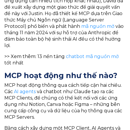
ứng dụng cần nhiều tích hợp khác nhau), David đã
đề xuất xây dựng một giao thức để giải quyết vấn
đề này với Justin. Họ đã thiết kế MCP dựa trên Giao
thức Máy chủ Ngôn ngữ (Language Server
Protocol) phổ biến và phát hành
mã nguồn mở
vào
tháng 11 năm 2024 với sự hỗ trợ của Anthropic để
đảm bảo toàn bộ hệ sinh thái AI đều có thể hưởng
lợi.
>> Xem thêm: 13 nền tảng
chatbot mã nguồn mở
tốt nhất
MCP hoạt động như thế nào?
MCP hoạt động thông qua cách tiếp cận hai chiều.
Các
AI agents
và chatbot như Claude tạo ra các
MCP Clients, để chúng có thể kết nối với các ứng
dụng như Notion, Canva hoặc Figma – những bên
cung cấp công cụ và dữ liệu của họ thông qua các
MCP Servers.
Bằng cách xây dựng một MCP Client, AI Agents và