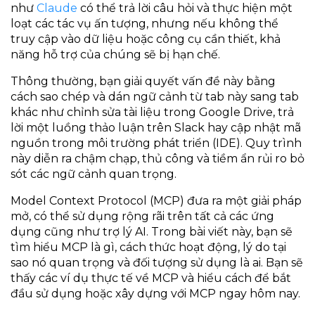
như
Claude
có thể trả lời câu hỏi và thực hiện một
loạt các tác vụ ấn tượng, nhưng nếu không thể
truy cập vào dữ liệu hoặc công cụ cần thiết, khả
năng hỗ trợ của chúng sẽ bị hạn chế.
Thông thường, bạn giải quyết vấn đề này bằng
cách sao chép và dán ngữ cảnh từ tab này sang tab
khác như chỉnh sửa tài liệu trong Google Drive, trả
lời một luồng thảo luận trên Slack hay cập nhật mã
nguồn trong môi trường phát triển (IDE). Quy trình
này diễn ra chậm chạp, thủ công và tiềm ẩn rủi ro bỏ
sót các ngữ cảnh quan trọng.
Model Context Protocol (MCP) đưa ra một giải pháp
mở, có thể sử dụng rộng rãi trên tất cả các ứng
dụng cũng như trợ lý AI. Trong bài viết này, bạn sẽ
tìm hiểu MCP là gì, cách thức hoạt động, lý do tại
sao nó quan trọng và đối tượng sử dụng là ai. Bạn sẽ
thấy các ví dụ thực tế về MCP và hiểu cách để bắt
đầu sử dụng hoặc xây dựng với MCP ngay hôm nay.