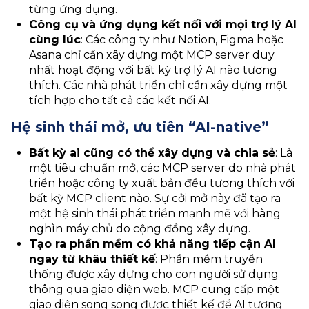
từng ứng dụng.
Công cụ và ứng dụng kết nối với mọi trợ lý AI
cùng lúc
: Các công ty như Notion, Figma hoặc
Asana chỉ cần xây dựng một MCP server duy
nhất hoạt động với bất kỳ trợ lý AI nào tương
thích. Các nhà phát triển chỉ cần xây dựng một
tích hợp cho tất cả các kết nối AI.
Hệ sinh thái mở, ưu tiên “AI-native”
Bất kỳ ai cũng có thể xây dựng và chia sẻ
: Là
một tiêu chuẩn mở, các MCP server do nhà phát
triển hoặc công ty xuất bản đều tương thích với
bất kỳ MCP client nào. Sự cởi mở này đã tạo ra
một hệ sinh thái phát triển mạnh mẽ với hàng
nghìn máy chủ do cộng đồng xây dựng.
Tạo ra phần mềm có khả năng tiếp cận AI
ngay từ khâu thiết kế
: Phần mềm truyền
thống được xây dựng cho con người sử dụng
thông qua giao diện web. MCP cung cấp một
giao diện song song được thiết kế để AI tương