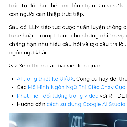
trúc, từ đó cho phép mô hình tự nhận ra sự k
con người can thiệp trực tiếp.
Sau đó, LLM tiếp tục được huấn luyện thông qu
tune hoặc prompt-tune cho những nhiệm vụ c
chẳng hạn như hiểu câu hỏi và tạo câu trả lờ
ngôn ngữ khác.
>>> Xem thêm các bài viết liên quan:
AI trong thiết kế UI/UX
: Công cụ hay đối th
Các
Mô Hình Ngôn Ngữ Thị Giác Chạy Cục
Phát hiện đối tượng trong video
với RF-DE
Hướng dẫn
cách sử dụng Google AI Studio