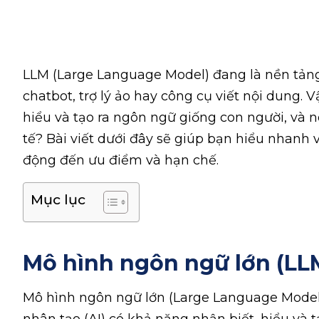
LLM (Large Language Model) đang là nền tản
chatbot, trợ lý ảo hay công cụ viết nội dung. V
hiểu và tạo ra ngôn ngữ giống con người, và 
tế? Bài viết dưới đây sẽ giúp bạn hiểu nhanh 
động đến ưu điểm và hạn chế.
Mục lục
Mô hình ngôn ngữ lớn (LLM
Mô hình ngôn ngữ lớn (Large Language Model –
nhân tạo (AI) có khả năng nhận biết, hiểu và t