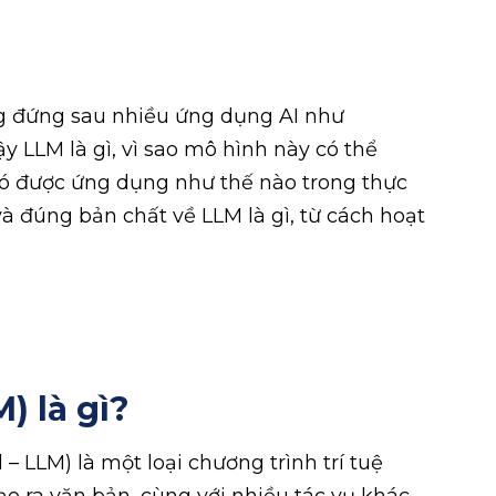
g đứng sau nhiều ứng dụng AI như
ậy LLM là gì, vì sao mô hình này có thể
nó được ứng dụng như thế nào trong thực
và đúng bản chất về LLM là gì, từ cách hoạt
) là gì?
 LLM) là một loại chương trình trí tuệ
ạo ra văn bản, cùng với nhiều tác vụ khác.