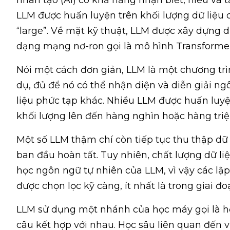
LLM được huấn luyện trên khối lượng dữ liệu c
“large”. Về mặt kỹ thuật, LLM được xây dựng d
dạng mạng nơ-ron gọi là mô hình Transformer
Nói một cách đơn giản, LLM là một chương trì
dụ, đủ để nó có thể nhận diện và diễn giải n
liệu phức tạp khác. Nhiều LLM được huấn luyện
khối lượng lên đến hàng nghìn hoặc hàng tri
Một số LLM thậm chí còn tiếp tục thu thập dữ 
ban đầu hoàn tất. Tuy nhiên, chất lượng dữ l
học ngôn ngữ tự nhiên của LLM, vì vậy các lập
được chọn lọc kỹ càng, ít nhất là trong giai đo
LLM sử dụng một nhánh của học máy gọi là học
câu kết hợp với nhau. Học sâu liên quan đến vi