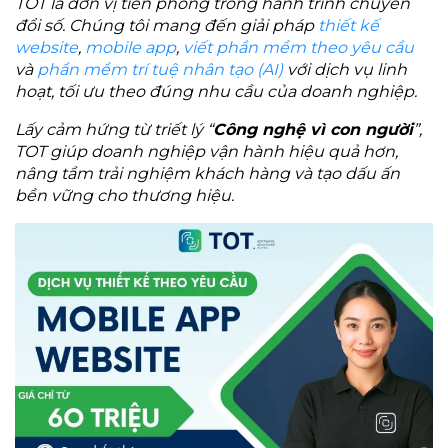
TOT là đơn vị tiên phong trong hành trình chuyển
đổi số. Chúng tôi mang đến giải pháp
thiết kế
website
,
mobile app
,
viết phần mềm theo yêu cầu
và
phần mềm trí tuệ nhân tạo (AI)
với dịch vụ linh
hoạt, tối ưu theo đúng nhu cầu của doanh nghiệp.
Lấy cảm hứng từ triết lý “
Công nghệ vì con người
”,
TOT giúp doanh nghiệp vận hành hiệu quả hơn,
nâng tầm trải nghiệm khách hàng và tạo dấu ấn
bền vững cho thương hiệu.