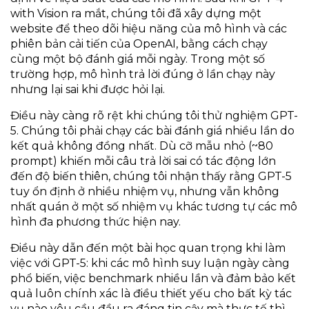
with Vision ra mắt, chúng tôi đã xây dựng một
website để theo dõi hiệu năng của mô hình và các
phiên bản cải tiến của OpenAI, bằng cách chạy
cùng một bộ đánh giá mỗi ngày. Trong một số
trường hợp, mô hình trả lời đúng ở lần chạy này
nhưng lại sai khi được hỏi lại.
Điều này càng rõ rệt khi chúng tôi thử nghiệm GPT-
5. Chúng tôi phải chạy các bài đánh giá nhiều lần do
kết quả không đồng nhất. Dù cỡ mẫu nhỏ (~80
prompt) khiến mỗi câu trả lời sai có tác động lớn
đến độ biến thiên, chúng tôi nhận thấy rằng GPT-5
tuy ổn định ở nhiều nhiệm vụ, nhưng vẫn không
nhất quán ở một số nhiệm vụ khác tương tự các mô
hình đa phương thức hiện nay.
Điều này dẫn đến một bài học quan trọng khi làm
việc với GPT-5: khi các mô hình suy luận ngày càng
phổ biến, việc benchmark nhiều lần và đảm bảo kết
quả luôn chính xác là điều thiết yếu cho bất kỳ tác
vụ nào yêu cầu đầu ra đáng tin cậy mà thực tế thì