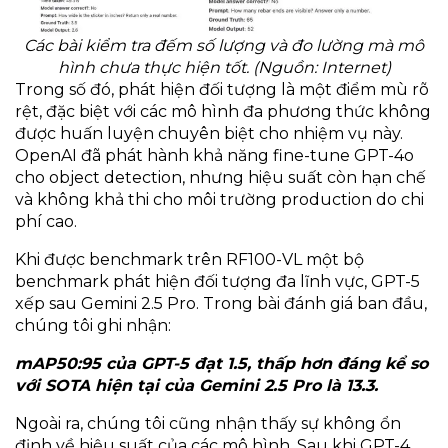
Các bài kiểm tra đếm số lượng và đo lường mà mô
hình chưa thực hiện tốt. (Nguồn: Internet)
Trong số đó, phát hiện đối tượng là một điểm mù rõ
rệt, đặc biệt với các mô hình đa phương thức không
được huấn luyện chuyên biệt cho nhiệm vụ này.
OpenAI đã phát hành khả năng fine-tune GPT-4o
cho object detection, nhưng hiệu suất còn hạn chế
và không khả thi cho môi trường production do chi
phí cao.
Khi được benchmark trên RF100-VL một bộ
benchmark phát hiện đối tượng đa lĩnh vực, GPT-5
xếp sau Gemini 2.5 Pro. Trong bài đánh giá ban đầu,
chúng tôi ghi nhận:
mAP50:95 của GPT-5 đạt 1.5, thấp hơn đáng kể so
với SOTA hiện tại của Gemini 2.5 Pro là 13.3.
Ngoài ra, chúng tôi cũng nhận thấy sự không ổn
định về hiệu suất của các mô hình. Sau khi GPT-4