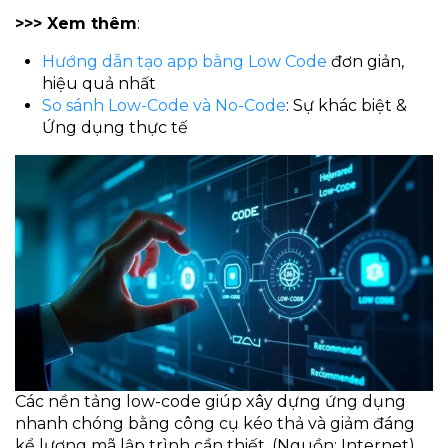
>>> Xem thêm
:
Hướng dẫn tạo app bằng Low Code
đơn giản,
hiệu quả nhất
So sánh Low-Code và No-Code
: Sự khác biệt &
Ứng dụng thực tế
Các nền tảng low-code giúp xây dựng ứng dụng
nhanh chóng bằng công cụ kéo thả và giảm đáng
kể lượng mã lập trình cần thiết. (Nguồn: Internet)