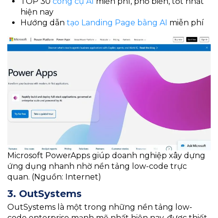
TOP 30
công cụ AI
miễn phí, phổ biến, tốt nhất
hiện nay
Hướng dẫn
tạo Landing Page bằng AI
miễn phí
Microsoft PowerApps giúp doanh nghiệp xây dựng
ứng dụng nhanh nhờ nền tảng low-code trực
quan. (Nguồn: Internet)
3. OutSystems
OutSystems là một trong những nền tảng low-
code enterprise mạnh mẽ nhất hiện nay, được thiết